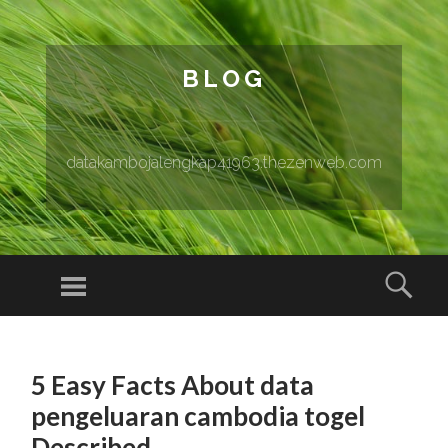
BLOG
datakambojalengkap41963.thezenweb.com
Menu
Sear
SKIP TO CONTENT
5 Easy Facts About data
pengeluaran cambodia togel
Described